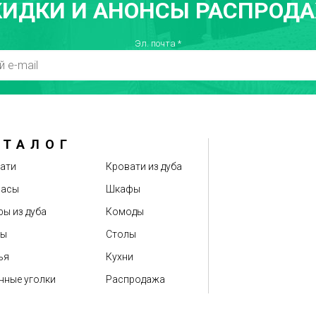
КИДКИ И АНОНСЫ РАСПРОДА
Эл. почта
*
АТАЛОГ
ати
Кровати из дуба
расы
Шкафы
ы из дуба
Комоды
бы
Столы
ья
Кухни
нные уголки
Распродажа