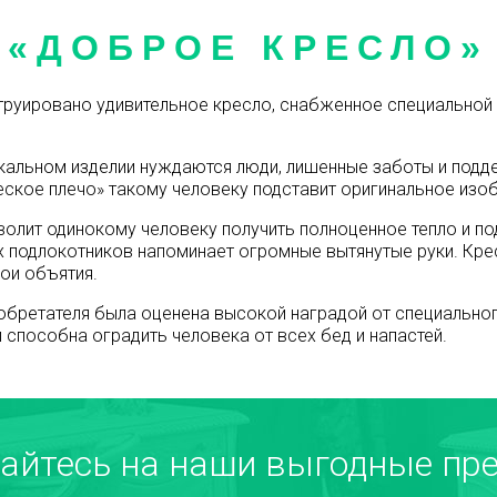
«ДОБРОЕ КРЕСЛО»
струировано удивительное кресло, снабженное специально
икальном изделии нуждаются люди, лишенные заботы и подде
еское плечо» такому человеку подставит оригинальное изо
зволит одинокому человеку получить полноценное тепло и п
 подлокотников напоминает огромные вытянутые руки. Крес
вои объятия.
обретателя была оценена высокой наградой от специальног
и способна оградить человека от всех бед и напастей.
айтесь на наши выгодные пре