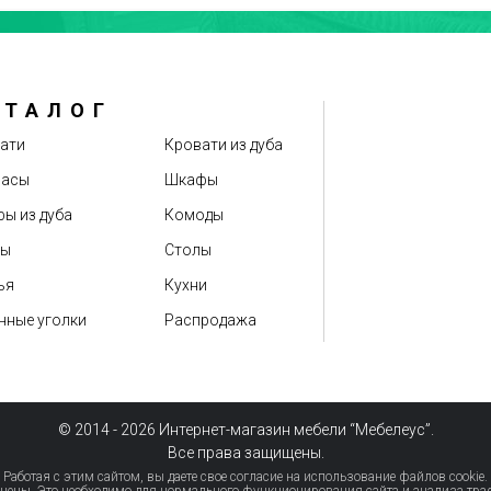
АТАЛОГ
ати
Кровати из дуба
расы
Шкафы
ы из дуба
Комоды
бы
Столы
ья
Кухни
нные уголки
Распродажа
© 2014 - 2026 Интернет-магазин мебели “Мебелеус”.
Все права защищены.
Работая с этим сайтом, вы даете свое согласие на использование файлов cookie.