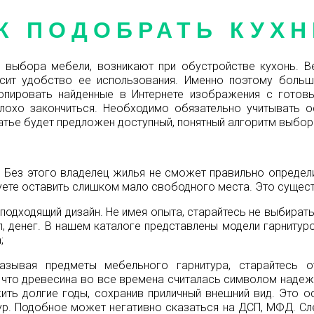
К ПОДОБРАТЬ КУХ
выбора мебели, возникают при обустройстве кухонь. В
сит удобство ее использования. Именно поэтому больш
пировать найденные в Интернете изображения с готовы
лохо закончиться. Необходимо обязательно учитывать 
татье будет предложен доступный, понятный алгоритм выбор
 Без этого владелец жилья не сможет правильно определ
куете оставить слишком мало свободного места. Это сущес
подходящий дизайн. Не имея опыта, старайтесь не выбират
, денег. В нашем каталоге представлены модели гарнитуров
;
казывая предметы мебельного гарнитура, старайтесь о
 что древесина во все времена считалась символом надежн
ить долгие годы, сохранив приличный внешний вид. Это ос
р. Подобное может негативно сказаться на ДСП, МФД. Сле