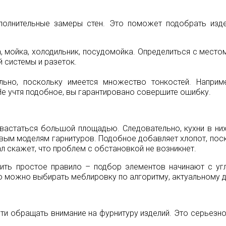
полнительные замеры стен. Это поможет подобрать изде
та, мойка, холодильник, посудомойка. Определиться с мест
 системы и разеток.
льно, поскольку имеется множество тонкостей. Наприме
Не учтя подобное, вы гарантировано совершите ошибку.
вастаться большой площадью. Следовательно, кухни в ни
вым моделям гарнитуров. Подобное добавляет хлопот, пос
л скажет, что проблем с обстановкой не возникнет.
нить простое правило – подбор элементов начинают с уг
ого можно выбирать меблировку по алгоритму, актуальному 
ти обращать внимание на фурнитуру изделий. Это серьезн