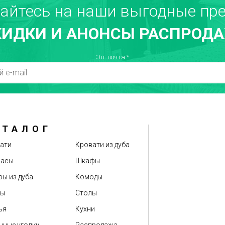
айтесь на наши выгодные пре
КИДКИ И АНОНСЫ РАСПРОДА
Недостатки
Т
Эл. почта
*
АТАЛОГ
Оценка
ати
Кровати из дуба
расы
Шкафы
ы из дуба
Комоды
бы
Столы
ья
Кухни