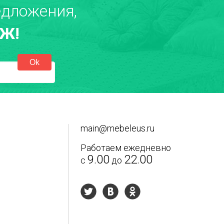
дложения,
Ж!
екст отзыва
*
main@mebeleus.ru
Работаем ежедневно
9.00
22.00
с
до