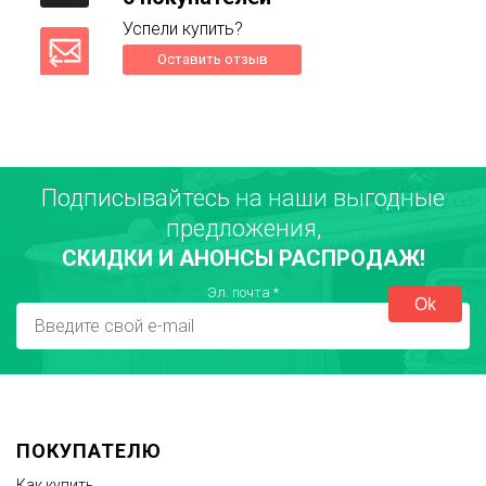
Успели купить?
Оставить отзыв
Подписывайтесь на наши выгодные
Ваше имя
предложения,
СКИДКИ И АНОНСЫ РАСПРОДАЖ!
Город
Эл. почта
*
Достоинства
ПОКУПАТЕЛЮ
Как купить