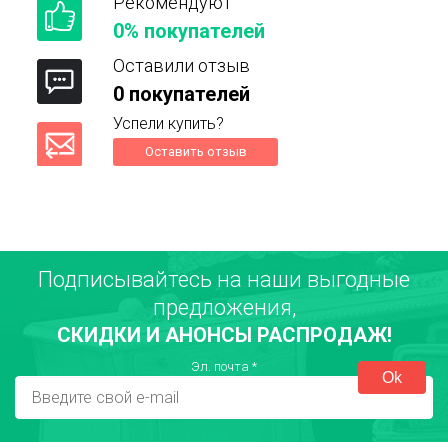
Рекомендуют
0% покупателей
Оставили отзыв
0 покупателей
Успели купить?
Оставить отзыв
Подписывайтесь на наши выгодные
Ваше имя
предложения,
СКИДКИ И АНОНСЫ РАСПРОДАЖ!
Город
Эл. почта
*