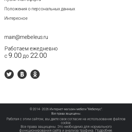
Недостатки
Положения о персональных данных
Интересное
main@mebeleus.ru
Работаем ежедневно
9.00
22.00
с
до
Текст отзыва
*
© 2014 - 2026 Интернет-магазин мебели “Мебелеус”.
Рекомендуете друзьям?
Все права защищены.
Работая с этим сайтом, вы даете свое согласие на использование файлов
cookie.
Оценка
Все права защищены. Это необходимо для нормального
функционирования сайта и анализа трафика.
Подробнее.