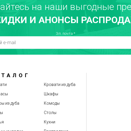
айтесь на наши выгодные пре
КИДКИ И АНОНСЫ РАСПРОДА
Недостатки
Т
Эл. почта
*
АТАЛОГ
Оценка
ати
Кровати из дуба
расы
Шкафы
ы из дуба
Комоды
бы
Столы
ья
Кухни