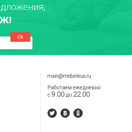
дложения,
Ж!
екст отзыва
*
main@mebeleus.ru
Работаем ежедневно
9.00
22.00
с
до