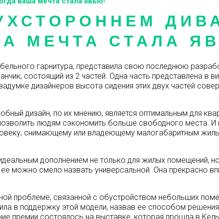
гда ваша мечта стала явью!
УХСТОРОННЕМ ДИВ
А МЕЧТА СТАЛА Я
ебельного гарнитура, представила свою последнюю разрабо
чик, состоящий из 2 частей. Одна часть представлена в ви
й задумке дизайнеров высота сидения этих двух частей сов
добный дизайн, по их мнению, является оптимальным для кв
к позволить людям сэкономить больше свободного места. И
еловеку, снимающему или владеющему малогабаритным жилье
 идеальным дополнением не только для жилых помещений, но
у ее можно смело назвать универсальной. Она прекрасно вп
ной проблеме, связанной с обустройством небольших поме
ла в поддержку этой модели, назвав ее способом решения 
ие премии состоялось на выставке, которая прошла в Кель