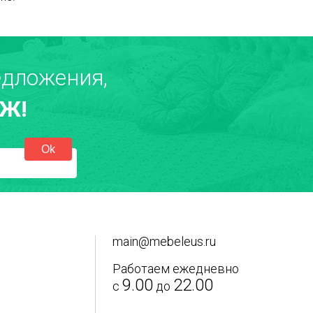
дложения,
Ж!
main@mebeleus.ru
Работаем ежедневно
9.00
22.00
с
до