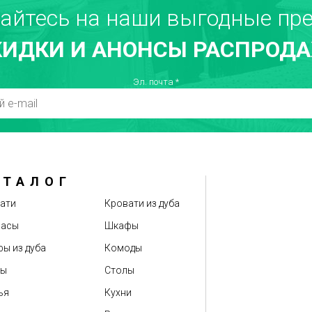
айтесь на наши выгодные пре
КИДКИ И АНОНСЫ РАСПРОДА
Эл. почта
*
АТАЛОГ
ати
Кровати из дуба
расы
Шкафы
ы из дуба
Комоды
бы
Столы
ья
Кухни