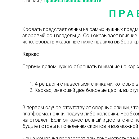
Главная
/
Правила выбора кровати
ПРА
Кровать предстает одним из самых нужных предме
здоровый сон владельца. Сон оказывает влияние 
использовать указанные ниже правила выбора кр
Каркас
Первым делом нужно обращать внимание на каркас
4-ре царги с навесными спинками, которые 
Каркас, имеющий две боковые царги, выступа
В первом случае отсутствуют опорные спинки, чт
платформа, ножки, подиум либо колесики. Необхо
изготовлен. Если он качественный и достаточно 
будьте готовы к появлению скрипов и возможной
Наша компания предлагает вам присмотреться к к