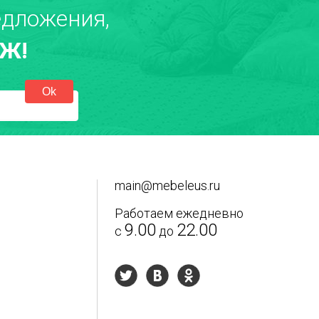
дложения,
Ж!
main@mebeleus.ru
Работаем ежедневно
9.00
22.00
с
до