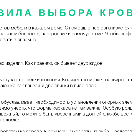
ВИЛА ВЫБОРА КРО
тов мебели в каждом доме. С помощью неё организуется не
на вашу бодрость, настроение и самочувствие. Чтобы эффе
овати в спальню.
 изделия. Как правило, он бывает двух видов:
выступают в виде изголовья. Количество может варьировать
ющие как панели, и две спинки в виде опор.
о обуславливает необходимость установления опорных элем
димо учесть, что форма каркаса не так важна. Особую роль
надежный, то можно быть уверенными в долгой службе всего
 поломке.
роватям из дерева. К примеру, к моделям из дуба. Предст