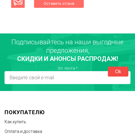
Оставить отзыв
Подписывайтесь на наши выгодные
Ваше имя
предложения,
СКИДКИ И АНОНСЫ РАСПРОДАЖ!
Город
Эл. почта
*
Достоинства
ПОКУПАТЕЛЮ
Как купить
Оплата и доставка