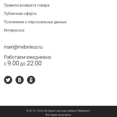
Правила возврата товара
Публичная оферта
Недостатки
Положения о персональных данных
Интересное
main@mebeleus.ru
Работаем ежедневно
9.00
22.00
с
до
Текст отзыва
*
© 2014 - 2026 Интернет-магазин мебели “Мебелеус”.
Рекомендуете друзьям?
Все права защищены.