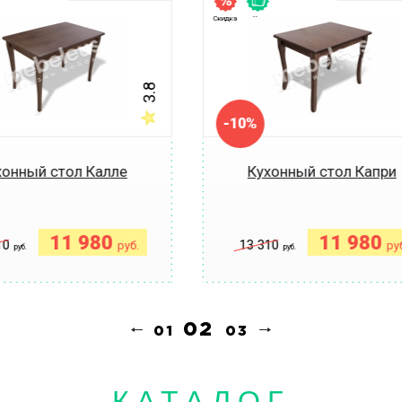
Скидка
Хит
3.8
-10%
хонный стол Калле
Кухонный стол Капри
11 980
11 980
10
13 310
руб.
руб
руб.
руб.
Купить
Купить
Купить в 1
Купить в 1
клик
клик
КАТАЛОГ