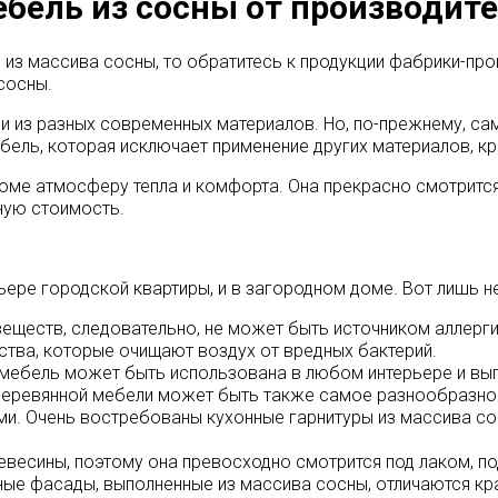
бель из сосны от производит
из массива сосны, то обратитесь к продукции фабрики-про
сосны.
и из разных современных материалов. Но, по-прежнему, са
бель, которая исключает применение других материалов, к
оме атмосферу тепла и комфорта. Она прекрасно смотрится
ную стоимость.
ере городской квартиры, и в загородном доме. Вот лишь 
веществ, следовательно, не может быть источником аллерги
тва, которые очищают воздух от вредных бактерий.
я мебель может быть использована в любом интерьере и вы
е деревянной мебели может быть также самое разнообразно
ми. Очень востребованы кухонные гарнитуры из массива со
ревесины, поэтому она превосходно смотрится под лаком, 
ьные фасады, выполненные из массива сосны, отличаются 