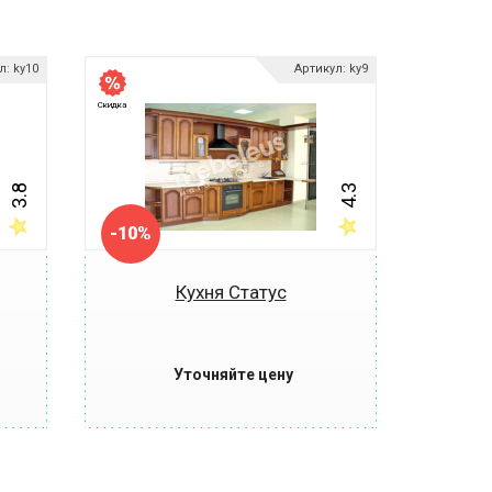
л: ky10
Артикул: ky9
Скидка
Скидка
3.8
4.3
-10%
-10%
Кухня Статус
Уточняйте цену
Купить
Купить в 1