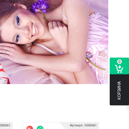
0
КОРЗИНА
S006061
Артикул: S006061