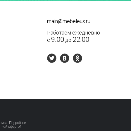
main@mebeleus.ru
Работаем ежедневно
9.00
22.00
с
до
афика.
Подробнее.
чной офертой.