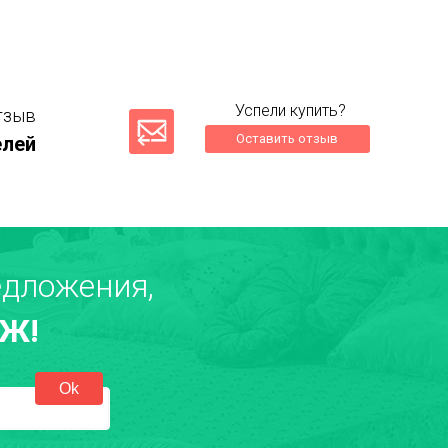
Успели купить?
тзыв
Оставить отзыв
елей
дложения,
Ж!
екст отзыва
*