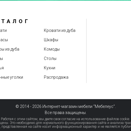
АТАЛОГ
Оценка
ати
Кровати из дуба
расы
Шкафы
ы из дуба
Комоды
бы
Столы
ья
Кухни
нные уголки
Распродажа
© 2014 - 2026 Интернет-магазин мебели “Мебелеус”.
Все права защищены.
Работая с этим сайтом, вы даете свое согласие на использование файлов cookie.
щены. Это необходимо для нормального функционирования сайта и анализа тр
представленная на сайте носит информационный характер и не является публи