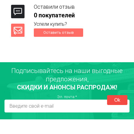
Оставили отзыв
0 покупателей
Успели купить?
Оставить отзыв
Подписывайтесь на наши выгодные
Ваше имя
предложения,
СКИДКИ И АНОНСЫ РАСПРОДАЖ!
Город
Эл. почта
*
Достоинства