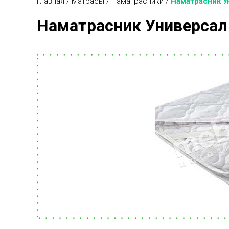
Главная
/
Матрасы
/
Наматрасники
/
Наматрасник У
Наматрасник Универсал