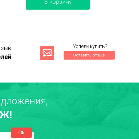
В корзину
Успели купить?
тзыв
Оставить отзыв
елей
дложения,
Ж!
екст отзыва
*