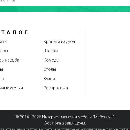
АТАЛОГ
Оценка
ати
Кровати из дуба
расы
Шкафы
ы из дуба
Комоды
бы
Столы
ья
Кухни
нные уголки
Распродажа
© 2014 - 2026 Интернет-магазин мебели “Мебелеус”.
Все права защищены.
Работая с этим сайтом, вы даете свое согласие на использование файлов cookie.