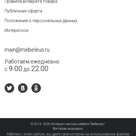
Правила возврата товара
Публичная оферта
Недостатки
Положения о персональных данных
Интересное
main@mebeleus.ru
Работаем ежедневно
9.00
22.00
с
до
Текст отзыва
*
© 2014 - 2026 Интернет-магазин мебели “Мебелеус”.
Рекомендуете друзьям?
Все права защищены.
Работая с этим сайтом, вы даете свое согласие на использование файлов