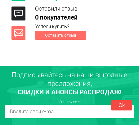
Оставили отзыв
0 покупателей
Успели купить?
Оставить отзыв
Подписывайтесь на наши выгодные
Ваше имя
предложения,
СКИДКИ И АНОНСЫ РАСПРОДАЖ!
Город
Эл. почта
*
Достоинства