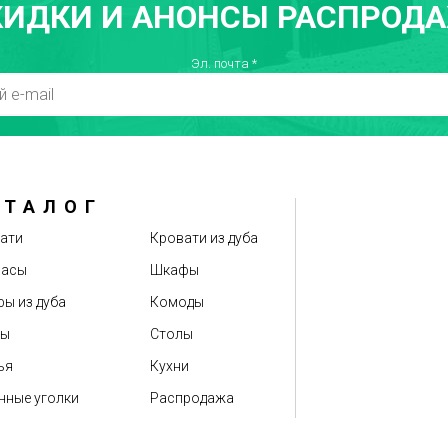
КИДКИ И АНОНСЫ РАСПРОДА
Недостатки
Т
Эл. почта
*
АТАЛОГ
Оценка
ати
Кровати из дуба
расы
Шкафы
ы из дуба
Комоды
бы
Столы
ья
Кухни
нные уголки
Распродажа