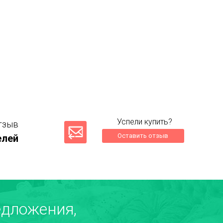
Успели купить?
тзыв
Оставить отзыв
елей
дложения,