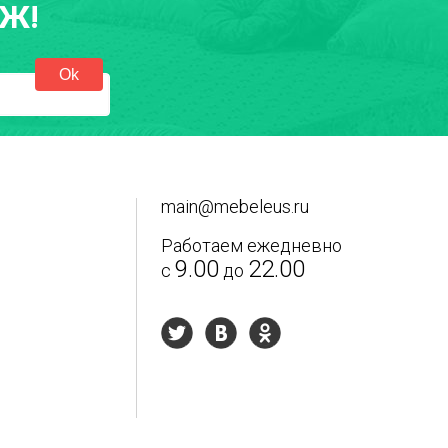
Ж!
екст отзыва
*
main@mebeleus.ru
Работаем ежедневно
9.00
22.00
с
до