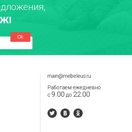
дложения,
Ж!
екст отзыва
*
main@mebeleus.ru
Работаем ежедневно
9.00
22.00
с
до