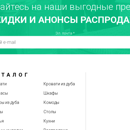
айтесь на наши выгодные пре
КИДКИ И АНОНСЫ РАСПРОДА
Недостатки
Т
Эл. почта
*
АТАЛОГ
Оценка
ати
Кровати из дуба
расы
Шкафы
ы из дуба
Комоды
бы
Столы
ья
Кухни